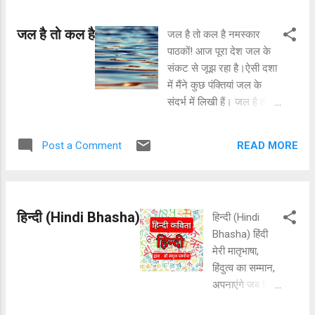
जल है तो कल है
जल है तो कल है नमस्कार
पाठकों! आज पूरा देश जल के
संकट से जूझ रहा है।ऐसी दशा
में मैंने कुछ पंक्तियां जल के
संदर्भ में लिखी हैं। जल है तो
कल है -इन पंक्तियों के द्वारा मैं
लोगों तक यह महत्वपूर्ण संदेश
READ MORE
Post a Comment
पहुंचाना चाहती हूँ। जल है तो
कल है वर्षा की फ़ुहार है जल से,
धरती की बहार है जल से, जल
जीवन-आधार हमारा, जल बिन
हिन्दी (Hindi Bhasha)
हिन्दी (Hindi
सूना ये जग सारा।। एक बूंद
Bhasha) हिंदी
चातक को जैसे, प्यासे को जल
मेरी मातृभाषा,
अमृत वैसे, जल को व्यर्थ ना
हिंदुत्व का सम्मान,
कभी बहाना, लो संकल्प है इसे
अपनाएंगे जब मिल
बचाना।। Dr.Anshul
सारे रख पाएंगे
Saxena