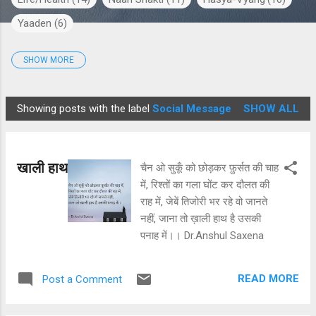
Yaaden
6
SHOW MORE
Kahani
5
Love Poems
5
Showing posts with the label
Social Message
SHOW ALL
P
o
s
खाली हाथ
चैन ओ सुकूँ को छोड़कर फ़ुर्सत की चाह
t
में, रिश्तों का गला घोंट कर दौलत की
s
राह में, जेबें तिजोरी भर रहे वो जानते
नहीं, जाना तो ख़ाली हाथ है उसकी
पनाह में।। Dr.Anshul Saxena
READ MORE
Post a Comment