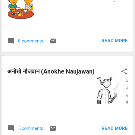
-
त्रेता युग का
एक
रावन तो इस युग
कहा
में भी मरता है।
नी
कलयुग के रावण
सुबह
का क्या जो गली
-सुब
गली में पलता
READ MORE
8 comments
ह
है।। नैतिकता
चाय
का करे पतन
की
मर्यादा का
चु
उल्लंघन
अनोखे नौजवान (Anokhe Naujawan)
स्कि
पापी,दुष्ट,दुराचारी
यों
अ
दुष्कर्म से जो ना
के
नो
डरता है। सत्य
साथ
खे
असत्य की आंख
दो
नौ
मिचोली, धर्म
पुरा
ज
न्याय की लगती
ने
वा
बोली, मन से
दो
न
रावण पहन
READ MORE
5 comments
स्त
मुखौटा, हनन