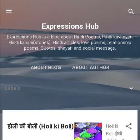
Skip to main content
Expressions Hub
Expressions Hub is a blog about Hindi Poems, Hindi kavitayen,
Hindi kahani(stories), Hindi articles, love poems, relationship
poems, Quotes, shayari and social message.
ABOUT BLOG
ABOUT AUTHOR
Labels
P
होली की बोली (Holi ki Boli)
Holi ki
o
Boli होली
s