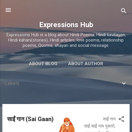
Skip to main content
Expressions Hub
Expressions Hub is a blog about Hindi Poems, Hindi kavitayen,
Hindi kahani(stories), Hindi articles, love poems, relationship
poems, Quotes, shayari and social message.
ABOUT BLOG
ABOUT AUTHOR
Labels
P
साईं गान (Sai Gaan)
साईं गान
o
साईं साईं नाम पुकारो,
s