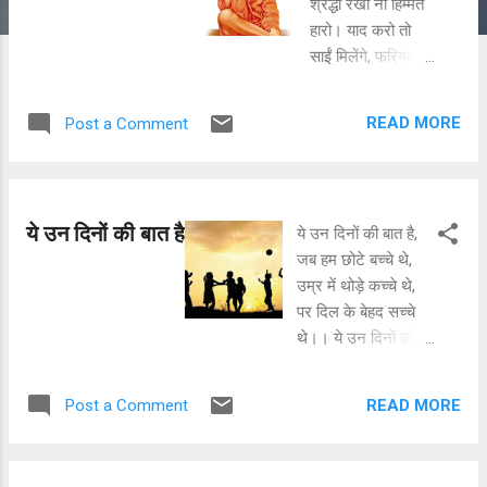
श्रद्धा रखो ना हिम्मत
t
हारो। याद करो तो
s
साईं मिलेंगे, फरियाद
करो झोली भर देंगे।
कृपासिंधु जग
READ MORE
Post a Comment
पालनकर्ता, दयामयी
बंधु दुखहर्ता। प्रेम का
जग को पाठ पढ़ाया
ऊंच-नीच का भेद
ये उन दिनों की बात है
ये उन दिनों की बात है,
मिटाया। श्रद्धा
जब हम छोटे बच्चे थे,
सबूरी साईं सार, साईं
उम्र में थोड़े कच्चे थे,
की लीला अपरम्पार।
पर दिल के बेहद सच्चे
साईं आशा का आधार,
थे।। ये उन दिनों की
साईं करते कृपा
बात है रिश्तो में था
अपार।। शरण
अपनापन, सबका एक ही
तिहारी आए आज, साईं
READ MORE
Post a Comment
था आंगन, मिलजुल कर
लगा दो बेड़ा पार।
सब रहते थे, सुख-दुख
जिस हृदय साईं का
सब मिल सहते थे।। ये
नाम, साईं बनाते बिगड़े