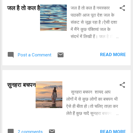
मुस्कुराया कर, कभी
जल है तो कल है
जल है तो कल है नमस्कार
चेहरे पे चेहरा लगाया
पाठकों! आज पूरा देश जल के
कर, एहतियात बरत
संकट से जूझ रहा है।ऐसी दशा
सौदागरों से, राज़- ए-
में मैंने कुछ पंक्तियां जल के
दिल सब को ना बताया
संदर्भ में लिखी हैं। जल है तो
कर।। Dr. Anshul
कल है -इन पंक्तियों के द्वारा मैं
Saxena
लोगों तक यह महत्वपूर्ण संदेश
READ MORE
Post a Comment
पहुंचाना चाहती हूँ। जल है तो
कल है वर्षा की फ़ुहार है जल से,
धरती की बहार है जल से, जल
जीवन-आधार हमारा, जल बिन
सुनहरा बचपन
सूना ये जग सारा।। एक बूंद
सुनहरा बचपन शायद आप
चातक को जैसे, प्यासे को जल
लोगों में से कुछ लोगों का बचपन भी
अमृत वैसे, जल को व्यर्थ ना
ऐसे ही बीता हो।तो चलिए ताज़ा कर
कभी बहाना, लो संकल्प है इसे
लेते हैं कुछ यादें सुनहरा बचपन की
बचाना।। Dr.Anshul
बत्ती के जाने पर महफ़िल लगाना
Saxena
पंखे को झलना गप्पें लड़ाना🌞 बर्फ
READ MORE
2 comments