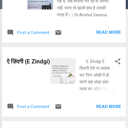
राह में, जेबें तिजोरी भर रहे वो जानते
t
नहीं, जाना तो ख़ाली हाथ है उसकी
s
पनाह में।। Dr.Anshul Saxena
READ MORE
Post a Comment
ऐ ज़िंदगी (E Zindgi)
E Zindgi ऐ
ज़िदगी ऐसे ना सताया
कर जिन आंखों में हो
सपने वहां थोड़ा ठहर
जाया कर छोटा तेरा
सफ़र औदा बड़ा मगर
तेरी अहमियत जीते जी
READ MORE
Post a Comment
बताया कर।। मायूसी
उदासी दरक़़िनार कर,
कभी बेवजह भी