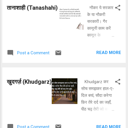
थे, यही हमें उठाते
तानाशाही (Tanashahi)
नौकर ये सरकार
थे। जब हम रुक जाते
के या नौकरी
थे, यही हमें बढ़ाते थे।
सरकारी। गैर
बच्चों का यह कहना
कानूनी काम करें
दिल छलनी कर जाता
कानून के
है, अरे, आपको उठना
अधिकारी।
बैठना भी नहीं आता
सरेआम धमकियां
है। जो बच्चों पे अपना
READ MORE
Post a Comment
देते हैं बन बैठे
जीवन लुटाते हैं लेते
तानाशाही। न्याय
नहीं कुछ बस दुआएं दे
मांगने वालों पर
जाते हैं उनकी सेवा से
अन्याय हो रहा
बच्चे क्यों हिचकिचाते
खुदगर्ज़ (Khudgarz)
Khudgarz कर
भारी।।
हैं? उनके जीवन कैसे
सोच समझकर हाल-ए-
निजी हो जाते हैं? वो
दिल बयां, सौदा करेगा
कभी नहीं थके, ताकि
फ़िर तेरे दर्द का जहाँ,
हम हँस सकें। वो कभी
पीठ चढ़ तेरी जो कद
नहीं रुके, ताकि हम
तेरा पूछें, उम्मीद क्या
बढ़ सकें। उनका दिल
उनसे खुदग़र्ज़ हों
बार-बार तार-तार हो
READ MORE
Post a Comment