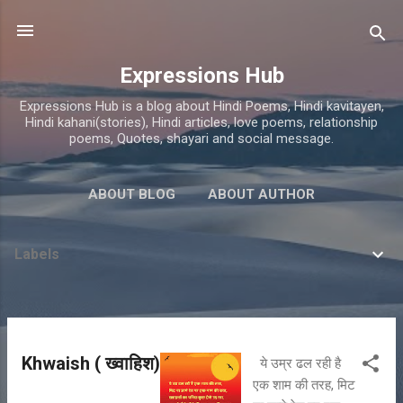
Skip to main content
Expressions Hub
Expressions Hub is a blog about Hindi Poems, Hindi kavitayen,
Hindi kahani(stories), Hindi articles, love poems, relationship
poems, Quotes, shayari and social message.
ABOUT BLOG
ABOUT AUTHOR
Labels
P
Khwaish ( ख्वाहिश)
ये उम्र ढल रही है
o
एक शाम की तरह, मिट
s