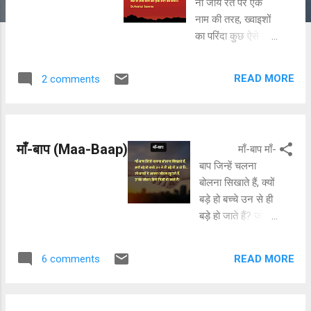
ना जाये रेत पर एक
t
नाम की तरह, ख्वाइशों
s
का परिंदा कुछ ऐसे उड़
रहा, लत हो जैसे जीने
की एक जाम की
READ MORE
2 comments
तरह।। Dr. Anshul
Saxena
माँ-बाप (Maa-Baap)
माँ-बाप माँ-
बाप जिन्हें चलना
बोलना सिखाते हैं, क्यों
बड़े हो बच्चे उन से ही
बड़े हो जाते हैं? जो
निःस्वार्थ त्याग कर
इनका जीवन बनाते हैं
READ MORE
6 comments
क्यों उन की परवरिश
पर बच्चे सवाल उठाते
हैं? जब हम गिर जाते