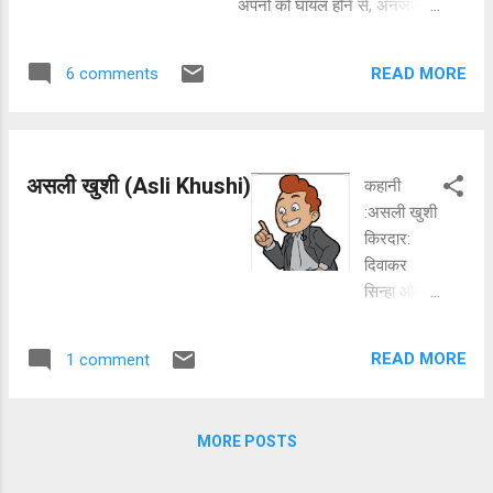
अपनों को घायल होने से, अनजाने में
शोखी भी है जैसे कोई
अपनों का कोई, अपना कातिल बन
ग़ज़ल, कुछ नज़र का फ़ेर
जाता है।। कोई भरा हुआ है भावों से,
है कुछ समय गया बदल,
READ MORE
6 comments
बस भावुक सा हो जाता है, तुम ना
समय बदल गया नारी गई
समझे तो क्या होगा, यह सोच के वो
बदल तुम भी बदल जाओ
कतराता है।। थोड़ा हंस लो थोड़ा
और जाओ अब संभल,
सह लो, कुछ वो कह दे कुछ तुम कह
दिल को संभालो ज़रा ना
असली खुशी (Asli Khushi)
कहानी
लो, किसका क्या चला जाता है, ग़र
जाए ये फ़िसल मिल
:असली खुशी
इक जीवन बच जाता है।।
जाएगा सबक अगर तुम
किरदार:
गए मचल। हां, अब तक
दिवाकर
जो होता आया वह अब
सिन्हा और
नहीं होता। पर ऐसा नहीं
मोहन यह
कि अब कोई हंसी नहीं
कहानी दो
होता।।
READ MORE
1 comment
ऐसे व्यक्तियों
पर आधारित
है जिनकी
MORE POSTS
सोच एक
दूसरे से