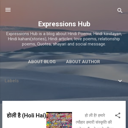
Skip to main content
Expressions Hub
Expressions Hub is a blog about Hindi Poems, Hindi kavitayen,
Hindi kahani(stories), Hindi articles, love poems, relationship
poems, Quotes, shayari and social message.
ABOUT BLOG
ABOUT AUTHOR
Labels
P
होली है (Holi Hai)
हो ली है! हमारे
o
त्यौहार हमारी संस्कृति की
s