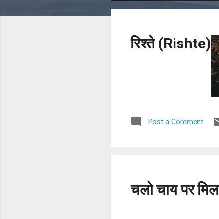
o
s
t
रिश्ते (Rishte)
s
Post a Comment
चलो चाय पर मिलते