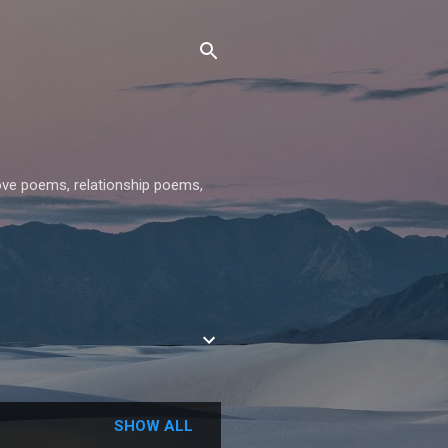
 love poems, relationship poems,
SHOW ALL