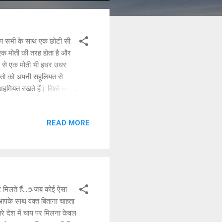
प सभी के साथ एक छोटी सी
 एक मोती की तरह होता है और
ें से एक मोती भी इधर उधर
िश्तो को अपनी सहूलियत से
 अहमियत रखते हैं। रिश्ते बनाना
बड़ी बातों पर नहीं परंतु
 के जीवन में अहमियत रखते हैं
READ MORE
है। जीवन बहुत छोटा है इसमें
ए। शिकवे शिकायतों की बोझ को
 आप सभी को नव वर्ष की
ह लिए, फिर भी वो रिश्ते बिखर
, समझो भी ग़र समझाना है, सब
िलते हैं...☕जब कोई ऐसा
 आपके साथ वक्त बिताना चाहता
ारे देश में चाय पर मिलना केवल