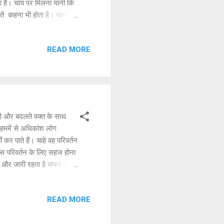
ोता है। चाय पर मिलना यानी कि
ं कहना भी होता है। चाय पीते
ं। चाय की चुस्कियों के साथ न
 कितने दिल जुड़ते हैं और
READ MORE
पर मिलते हैं।🤩☕ कड़वाहट
ोई दिल से कहता है, चलो चाय पर
दिल की सिलते हैं, जब कोई दिल
कभी सुनते हैं, बातों में बातें
िलते हैं।।
है और बदलते वक्त के साथ
 हममें से अधिकांश लोग
कर पाते हैं। चाहे वह परिवर्तन
 इस परिवर्तन के लिए सहज होना
 है और जारी रहता है सफर -उम्र
त की स्याही में जब, उम्र यह
 दिन तो कब का ढल चुका यह शाम
READ MORE