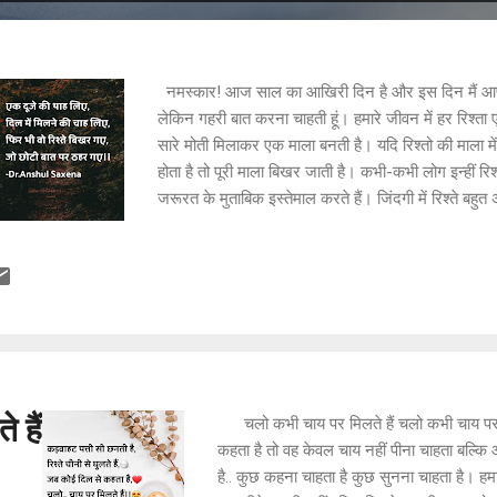
नमस्कार! आज साल का आखिरी दिन है और इस दिन मैं आ
लेकिन गहरी बात करना चाहती हूं। हमारे जीवन में हर रिश्ता
सारे मोती मिलाकर एक माला बनती है। यदि रिश्तो की माला म
होता है तो पूरी माला बिखर जाती है। कभी-कभी लोग इन्हीं र
जरूरत के मुताबिक इस्तेमाल करते हैं। जिंदगी में रिश्ते बहुत
बहुत आसान है लेकिन उन्हें निभाना थोड़ा कठिन। रिश्ते अक्सर 
छोटी-छोटी बातों से बिखर जाते हैं। याद रखिए यदि आप किसी
तो उस व्यक्ति की भी आपके जीवन में उतनी ही अहमियत होती 
छोटी-छोटी बातों को दिल से लगाने की जगह नहीं होनी चाहि
दिल से निकाल फेंकिये और नव वर्ष में नई शुरुआत कीजिए।
शुभकामनाएं🙏😊 एक दूजे की थाह लिए, दिल में मिलने की चा
गए, जो छोटी बात पर ठहर गए।। रिश्तों को अग़र निभाना है
समझ बात ये...
 हैं
चलो कभी चाय पर मिलते हैं चलो कभी चाय पर म
कहता है तो वह केवल चाय नहीं पीना चाहता बल्कि
है.. कुछ कहना चाहता है कुछ सुनना चाहता है। हम