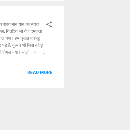
न रावत मान यान का ध्वस्त
हुआ, नितदिन जो तेज दमकता
ल गया। हम कृतज्ञ करबद्ध
द पड़े हैं, दुश्मन भी जिस को छू
ी निगल गया। संपूर्ण जगत का
ल गया, हिमखंड सा वीर सपूत
पिघल गया। By- Dr.Anshul
READ MORE