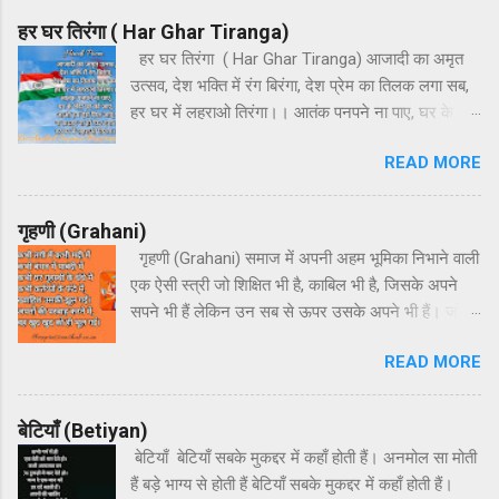
e
हर घर तिरंगा ( Har Ghar Tiranga)
n
हर घर तिरंगा ( Har Ghar Tiranga) आजादी का अमृत
उत्सव, देश भक्ति में रंग बिरंगा, देश प्रेम का तिलक लगा सब,
t
हर घर में लहराओ तिरंगा।। आतंक पनपने ना पाए, घर के भेदी
s
घर को जाएं, आओ हम ऐसे मिल जाएं, ना फ़साद ना हो फिर
READ MORE
दंगा। हर घर में लहराओ तिरंगा।। हर अतिथि का हो
अभिनंदन, हर धर्म का करते हम वंदन, इस देश की माटी जैसे
चंदन, देश प्रेम पावन ज्यों गंगा। हर घर में लहराओ तिरंगा।।
गृहणी (Grahani)
गृहणी (Grahani) समाज में अपनी अहम भूमिका निभाने वाली
एक ऐसी स्त्री जो शिक्षित भी है, काबिल भी है, जिसके अपने
सपने भी हैं लेकिन उन सब से ऊपर उसके अपने भी हैं। जो
अपना घर सजाने और बच्चों को बनाने में अपने सपने और
READ MORE
अपनी ख्वाहिशों का हंसते-हंसते बलिदान दे देती है और फिर भी
उसके बारे में बहुत कुछ अनकहा रह जाता है। मेरा एक छोटा
सा प्रयास है उस स्त्री के बारे में कुछ कहने का जिसका पूरा
बेटियाँ (Betiyan)
घर ऋणी होता है और जिसे गृहणी कहते हैं। कभी तंगी में कभी
बेटियाँ बेटियाँ सबके मुकद्दर में कहाँ होती हैं। अनमोल सा मोती
मंदी में कभी बंधन में पाबंदी में कभी घर गृहस्थी के धंधे में कभी
हैं बड़े भाग्य से होती हैं बेटियाँ सबके मुकद्दर में कहाँ होती हैं।
कर्तव्यों के फंदे में, ख्वाहिश उसकी झूल गई। अपनों की परवाह