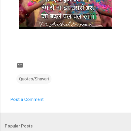
Quotes/Shayari
Post a Comment
C
o
m
Popular Posts
m