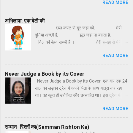
दें। एक दूसरे पर खुलकर रंग लगाइए चाहे वह आपके प्यार का
READ MORE
मजबूत बनाओगे। बचपन में थामा था आंचल वो ही पूरक वो ही
हो स्नेह का हो, गुलाल हो या फूलों का रंग हो। आप सभी को
संबल तुम उसके बिना अधूरे हो तुम नारी से ही पूरे हो जितना
होली की बहुत-बहुत शुभकामनाएं। 🙏💐 By: Dr.Anshul
तुम अहम बढ़ाओगे अपना अस्तित्व मिटाओगे। By-
अभिलाषा: एक बेटी की
Saxena
Dr.Anshul Saxena
छल कपट से दूर जहां की, मेरी
दुनिया अच्छी है, झूठ जहां ना बसता है,
दिल की बेहद सच्ची है । तेरी समझ से मेरी
समझ, मेरी समझ में तेरी समझ,
READ MORE
समझ में आना मुश्किल है, हर दिन मेरी नई राह
है, दूर बड़ी ही मंजिल है। मेरी
कोशिश मेरी क्षमता कोई तो पहचाने,
Never Judge a Book by its Cover
क...
Never Judge a Book by its Cover एक बार एक 24
साल का लड़का ट्रेन में अपने पिता के साथ यात्रा कर रहा
था। वह बहुत ही उत्तेजित और उत्साहित था। इस ट्रेन में
उनके साथ एक दंपति बैठा हुआ था। वह लड़का बार-बार
READ MORE
खिड़की से बाहर देखकर अत्यंत खुश हो रहा था। अचानक से
वह लड़का जोर-जोर से ताली बजाकर उत्साहित होता हुआ बोल
पापा देखिए पेड़ पीछे जाते जा रहे हैं और हम आगे जा रहे हैं।
सम्मान- रिश्तों का(Samman Rishton Ka)
उसके पिता मुस्कुरा दिए लेकिन साथ बैठे दंपति को बहुत ही