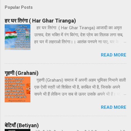
m
Popular Posts
m
e
हर घर तिरंगा ( Har Ghar Tiranga)
n
हर घर तिरंगा ( Har Ghar Tiranga) आजादी का अमृत
उत्सव, देश भक्ति में रंग बिरंगा, देश प्रेम का तिलक लगा सब,
t
हर घर में लहराओ तिरंगा।। आतंक पनपने ना पाए, घर के भेदी
s
घर को जाएं, आओ हम ऐसे मिल जाएं, ना फ़साद ना हो फिर
READ MORE
दंगा। हर घर में लहराओ तिरंगा।। हर अतिथि का हो
अभिनंदन, हर धर्म का करते हम वंदन, इस देश की माटी जैसे
चंदन, देश प्रेम पावन ज्यों गंगा। हर घर में लहराओ तिरंगा।।
गृहणी (Grahani)
गृहणी (Grahani) समाज में अपनी अहम भूमिका निभाने वाली
एक ऐसी स्त्री जो शिक्षित भी है, काबिल भी है, जिसके अपने
सपने भी हैं लेकिन उन सब से ऊपर उसके अपने भी हैं। जो
अपना घर सजाने और बच्चों को बनाने में अपने सपने और
READ MORE
अपनी ख्वाहिशों का हंसते-हंसते बलिदान दे देती है और फिर भी
उसके बारे में बहुत कुछ अनकहा रह जाता है। मेरा एक छोटा
सा प्रयास है उस स्त्री के बारे में कुछ कहने का जिसका पूरा
बेटियाँ (Betiyan)
घर ऋणी होता है और जिसे गृहणी कहते हैं। कभी तंगी में कभी