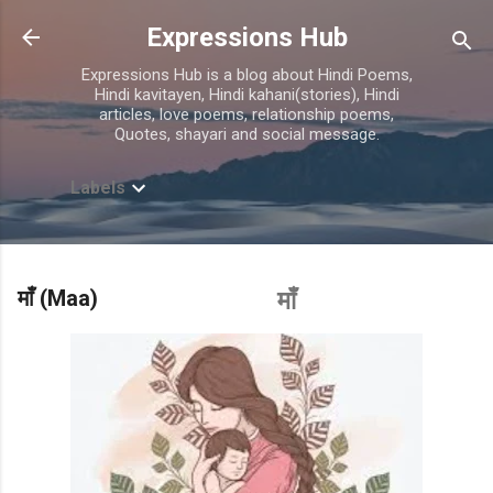
Skip to main content
Expressions Hub
Expressions Hub is a blog about Hindi Poems,
Hindi kavitayen, Hindi kahani(stories), Hindi
articles, love poems, relationship poems,
Quotes, shayari and social message.
Labels
माँ (Maa)
माँ