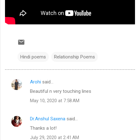
Hindi poems
Relationship Poems
Arohi
said…
C
Beautiful n very touching lines
o
May 10, 2020 at 7:58 AM
m
m
Dr.Anshul Saxena
said…
e
Thanks a lot!
n
t
July 29, 2020 at 2:41 AM