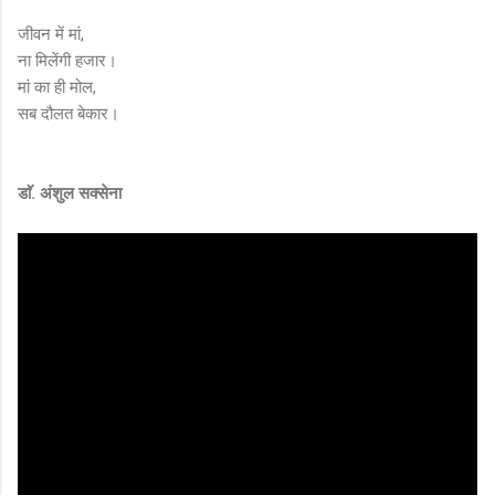
जीवन में मां,
ना मिलेंगी हजार।
मां का ही मोल,
सब दौलत बेकार।
डाॅ. अंशुल सक्सेना