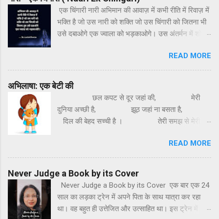
है। किसी के ऊपर प्यार का रंग चढ़ता है तो कोई पल-पल रंग
एक चिंगारी नारी अभिमान की आवाज़ में कभी रीति में रिवाज़ में
बदलता है। रंगों के त्यौहार पर, भर दिल में प्यार के रंग। दूरी
भक्ति है जो उस नारी को शक्ति जो उस चिंगारी को जितना भी
सारी भूलकर, हो एक दूजे के संग। रंग से ना डर उससे डर,
उसे दबाओगे एक ज्वाला को भड़काओगे। उस अंतर्मन में शोर है
जो बदले पल पल रंग। रंगों के इस त्यौहार को फ़ीका ना पड़ने
बस चुप वो ना कमज़ोर है जितना तुम उसे मिटाओगे उतना
दें। एक दूसरे पर खुलकर रंग लगाइए चाहे वह आपके प्यार का
READ MORE
मजबूत बनाओगे। बचपन में थामा था आंचल वो ही पूरक वो ही
हो स्नेह का हो, गुलाल हो या फूलों का रंग हो। आप सभी को
संबल तुम उसके बिना अधूरे हो तुम नारी से ही पूरे हो जितना
होली की बहुत-बहुत शुभकामनाएं। 🙏💐 By: Dr.Anshul
तुम अहम बढ़ाओगे अपना अस्तित्व मिटाओगे। By-
अभिलाषा: एक बेटी की
Saxena
Dr.Anshul Saxena
छल कपट से दूर जहां की, मेरी
दुनिया अच्छी है, झूठ जहां ना बसता है,
दिल की बेहद सच्ची है । तेरी समझ से मेरी
समझ, मेरी समझ में तेरी समझ,
READ MORE
समझ में आना मुश्किल है, हर दिन मेरी नई राह
है, दूर बड़ी ही मंजिल है। मेरी
कोशिश मेरी क्षमता कोई तो पहचाने,
Never Judge a Book by its Cover
क...
Never Judge a Book by its Cover एक बार एक 24
साल का लड़का ट्रेन में अपने पिता के साथ यात्रा कर रहा
था। वह बहुत ही उत्तेजित और उत्साहित था। इस ट्रेन में