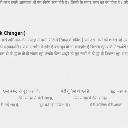
की तरह हमारे आसपास भी रंग-बिरंगे लोग होते हैं। किसी के ऊपर काम का रंग होता है। को
़ होता है। किसी के ऊपर प्यार का रंग चढ़ता है तो कोई पल-पल रंग बदलता है। रंगों के त्य
ूलकर, हो एक दूजे के संग। रंग से ना डर उससे डर, जो बदले पल पल रंग। रंगों के इस त्य
ुलकर रंग लगाइए चाहे वह आपके प्यार का हो स्नेह का हो, गुलाल हो या फूलों का रंग हो।
ं। 🙏💐 By: Dr.Anshul Saxena
 Ek Chingari)
नारी अभिमान की आवाज़ में कभी रीति में रिवाज़ में भक्ति है जो उस नारी को शक्ति जो 
को भड़काओगे। उस अंतर्मन में शोर है बस चुप वो ना कमज़ोर है जितना तुम उसे मिटाओग
ल वो ही पूरक वो ही संबल तुम उसके बिना अधूरे हो तुम नारी से ही पूरे हो जितना तुम अह
 By- Dr.Anshul Saxena
 से दूर जहां की, मेरी दुनिया अच्छी है, झूठ जहां ना
है । तेरी समझ से मेरी समझ, मेरी समझ में तेरी समझ, सम
मेरी नई राह है, दूर बड़ी ही मंजिल है। मेरी कोशिश मेरी 