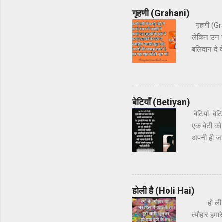
गृहणी (Grahani)
गृहणी (Gra
लेकिन उन स
बलिदान दे द
का जिसका पू
कभी कर्तव्य
हो सस्ते मे
घर अपना स्
बेटियाँ (Betiyan)
सोचे वो कब 
बेटियाँ बेटि
एक बेटी को
अपनी ही जान 
पर रौब जमात
ही बेटियाँ ह
कहाँ होती
होली है (Holi Hai)
हो ली है! ह
त्यौहार हमा