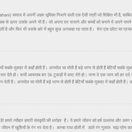
hani) समाज में अपनी अहम भूमिका निभाने वाली एक ऐसी स्त्री जो शिक्षित भी है, काबिल 
ब से ऊपर उसके अपने भी हैं। जो अपना घर सजाने और बच्चों को बनाने में अपने सपने औ
ेती है और फिर भी उसके बारे में बहुत कुछ अनकहा रह जाता है। मेरा एक छोटा सा प्रयास ह
रा घर ऋणी होता है और जिसे गृहणी कहते हैं। कभी तंगी में कभी मंदी में कभी बंधन में पाबंदी
ों के फंदे में, ख्वाहिश उसकी झूल गई। अपनों की परवाह करने में, वह खुद खुद को ही भूल ग
ं बच्चों और उनके बस्ते में दिन भर वो उलझी रहती है खाली रहती हो, क्या करती हो? ताने सुनत
वर्ग बनाने में जीवन अपना ही भूल गयी। अपनों की परवाह करने में, वह खुद खुद को ही 
आराम करे?🤔 छुट्टी नहीं पगार नहीं, उसका कोई इतवार नहीं। पुरुषों से ज...
याँ सबके मुकद्दर में कहाँ होती हैं। अनमोल सा मोती हैं बड़े भाग्य से होती हैं बेटियाँ सबके मुकद्
 मार देते हो। कभी आफताब बन 36 टुकड़ों में काट देते हो। जन्म दे एक जान को हर दर्द
देती हैं। अनमोल सा मोती हैं बड़े भाग्य से होती हैं बेटियाँ सबके मुकद्दर में कहाँ होती है
े हो। जो सबको पीछे छोड़ बस तुमसे ही जुड़ जाती हैं। तुम उस पर हाथ उठाते हो वो जीते
ोती हैं जिसकी नियत ही खोटि हो उसकी किस्मत कहाँ होती है। अनमोल सा मोती हैं बड़े भाग्य से 
 हैं। Dr.Anshul Saxena Hindi Kavita- Betiyan
मारे त्यौहार हमारी संस्कृति की धरोहर हैं। ये हमारे जीवन को हर्ष उल्लास और उमंग से
रे जीवन में खुशियों के रंग भर देता है। कान्हा राधा होली में डाले रंग गुलाल चढ़ा प्रे