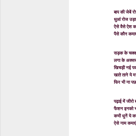
बाप की जेबें रोज ये 
धुआं रोज उड़ाए
ऐसे वैसे ऐश करा
पैसे कौन कमा
सड़क के चक्क
लगा के
अक्स
खिचड़ी नई प
खाते ताने ये मनम
फिर भी ना पछता
पढ़ाई में जीरो बनत
फैशन इनको भा
कभी धुनें ये कभी पि
ऐसे नाम कमाएं