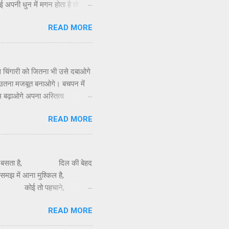
ई अपनी धुन में मगन होता है तो कोई
ौहार पर, भर दिल में प्यार के रंग।
READ MORE
ौहार को फ़ीका ना पड़ने दें। एक
 आप सभी को होली की बहुत-बहुत
उस चिंगारी को जितना भी उसे दबाओगे
े उतना मजबूत बनाओगे। बचपन में
म बढ़ाओगे अपना अस्तित्व
READ MORE
 बसता है, दिल की बेहद
झ में आना मुश्किल है,
क्षमता कोई तो पहचाने,
READ MORE