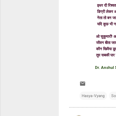
इधर दी रिश्वत उ
डिग्री ले
नेता तो बन जाएं
यदि कुछ भी ना बन
ओ सुकुमारों! अकल 
जीवन बीता जाए
कौन खिवैया डूबती 
तुम सबकी
पार
Dr. Anshul
Hasya-Vyang
So