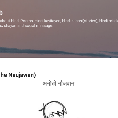
Skip to main content
b
about Hindi Poems, Hindi kavitayen, Hindi kahani(stories), Hindi artic
s, shayari and social message.
khe Naujawan)
अनोखे नौजवान