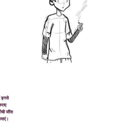
लें इनसे
ाए
 जींस
एं।