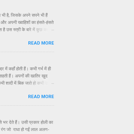
भी है, जिसके अपने सपने भी हैं
र अपनी ख्वाहिशों का हंसते-हंसते
ै उस स्त्री के बारे में कुछ कहने
 में कभी घर गृहस्थी के धंधे में
READ MORE
ई। दूर पास के रिश्ते में महंगा राशन
ी रहती है। तानों के ताने-बाने में
भूल गई। दिन दिन भर वो काम करे,
दर में कहाँ होती हैं। कभी गर्भ में ही
 सहती हैं। अपनों की खातिर खुद
ं। कभी शादी में बिक जाते हो कभी उन
 जी मर जाती हैं। किस्मत वालों की
READ MORE
होती हैं बेटियाँ सबके मुकद्दर में
 भर देते हैं। उसी प्रकार होली का
म का रंग जो राधा हो गईं लाल अलग-