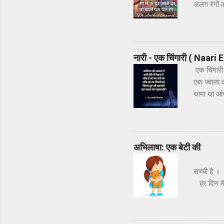
अलग रंगों 
रंगीन मिजाज
दूरी सारी भ
दूसरे पर ख
शुभकामनाए
नारी - एक चिंगारी ( Naari
एक चिंगारी 
एक ज्वाला 
थामा था आंच
मिटाओगे।
अभिलाषा: एक बेटी की
छल कपट
सच्ची 
हर दिन 
क...