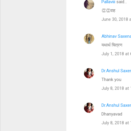
Pallaviii
said…
C
👏👏वाह
o
June 30, 2018 
m
m
Abhinav Saxen
e
यथार्थ चित्रण
n
t
July 1, 2018 at
s
Dr.Anshul Saxe
Thank you
July 8, 2018 at
Dr.Anshul Saxe
Dhanyavad
July 8, 2018 at