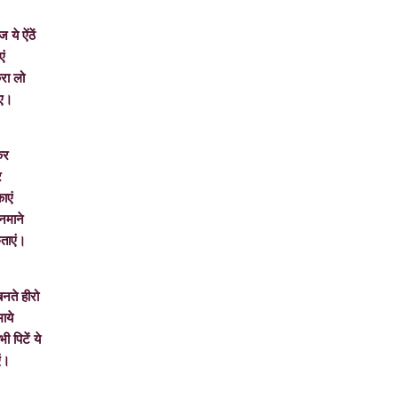
ऐंठें
ं
 लो
ए।
र
र
काएं
ाने
एं।
े हीरो
ये
टें ये
।