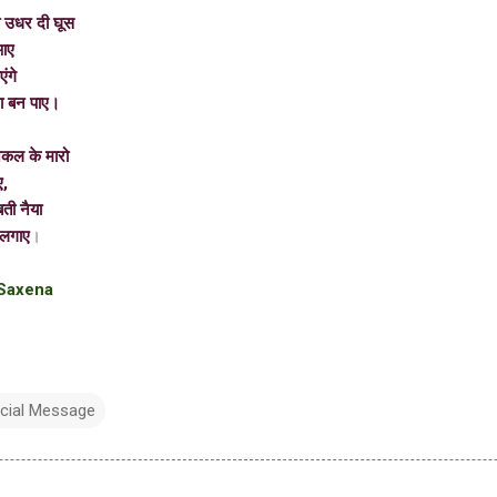
धर दी
घूस
कर आए
गे
 पाए।
के मारो
,
नैया
 लगाए
।
 Saxena
cial Message