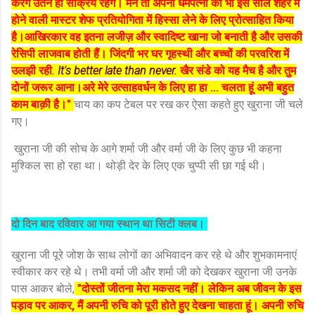
करेंगे उतने ही सक्रिय रहेंगे। मैंने तो अपनी धर्मपत्नी को भी इस साल शहर में
होने वाली मास्टर शेफ प्रतियोगिता में हिस्सा लेने के लिए प्रोत्साहित किया
है।आखिरकार वह इतना लजीज़ और स्वादिष्ट खाना जो बनाती है और उसकी
रेसिपी लाजवाब होती हैं। जिंदगी भर घर गृहस्थी और बच्चों की परवरिश में
उलझी रही
.
It's better late than never.
खैर संडे को यह मैच है और तुम
दोनों जरूर आना।अरे मेरे उत्साहवर्धन के लिए हा हा ... चलता हूं अभी बहुत
काम बाक़ी है।"
चाय का कप टेबल पर रख कर ऐसा कहते हुए खुराना जी चले
गए।
खुराना जी की सोच के आगे शर्मा जी और वर्मा जी के लिए कुछ भी कहना
मुश्किल सा हो रहा था। थोड़ी देर के लिए एक चुप्पी सी छा गई थी।
दो दिन बाद रविवार आ गया स्थान था सिटी क्लब।
खुराना जी पूरे जोश के साथ लोगों का अभिवादन कर रहे थे और शुभकामनाएं
स्वीकार कर रहे थे। तभी वर्मा जी और शर्मा जी को देखकर खुराना जी उनके
पास आकर बोले,
"दोस्तों जीतना मेरा मकसद नहीं। लेकिन अब जीवन के इस
पड़ाव पर आकर, मैं अपनी रुचि को पूरी होते हुए देखना चाहता हूं। अपनी रुचि