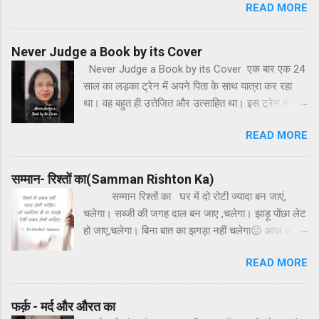
READ MORE
समझ में आना मुश्किल है, हर दिन मेरी नई राह
है, दूर बड़ी ही मंजिल है। मेरी
कोशिश मेरी क्षमता कोई तो पहचाने,
Never Judge a Book by its Cover
क...
Never Judge a Book by its Cover एक बार एक 24
साल का लड़का ट्रेन में अपने पिता के साथ यात्रा कर रहा
था। वह बहुत ही उत्तेजित और उत्साहित था। इस ट्रेन में
उनके साथ एक दंपति बैठा हुआ था। वह लड़का बार-बार
READ MORE
खिड़की से बाहर देखकर अत्यंत खुश हो रहा था। अचानक से
वह लड़का जोर-जोर से ताली बजाकर उत्साहित होता हुआ बोल
पापा देखिए पेड़ पीछे जाते जा रहे हैं और हम आगे जा रहे हैं।
सम्मान- रिश्तों का(Samman Rishton Ka)
उसके पिता मुस्कुरा दिए लेकिन साथ बैठे दंपति को बहुत ही
सम्मान रिश्तों का घर में दो रोटी ज्यादा बन जाएं,
आश्चर्य हुआ। कितना बड़ा लड़का किस तरह से बच्चों की तरह
चलेगा। सब्जी की जगह दाल बन जाए ,चलेगा। झाड़ू पोंछा लेट
व्यवहार कर रहा है? लेकिन वह दंपति चुपचाप बैठा उस लड़के
हो जाए,चलेगा। बिना बात का झगड़ा नहीं चलेगा😐 आज की
को देखता रहा। थोड़ी देर बाद ही वह लड़का फिर से उत्साहित
मेरी पोस्ट उन पुरुषों के लिए है जो अपने अहम, ना समझी और
होकर अपने पिता से बोा पापा देखिए बादल हमारे साथ-साथ चल
READ MORE
तुनक मिजाजी में अपने परिवार में कड़वाहट घोल देते हैं। घर
रहे हैं। अब इस बार उसे दंपति से रहा नहीं गया और उन्होंने
आँगन है कोई जंग का मैदान नहीं है वह आदमी ही क्या जिसे
उसे लड़के के पिता से कहा की आप अपने बेटे को किसी डॉक्टर
रिश्तो का मान नहीं है यह घर है हर बात सहज होनी चाहिए बात
फर्क़ - मर्द और औरत का
को क्यों नहीं दिखाया। इतनी बड़ी उम्र में भी यह कैसी बच्चों
बे बात ना बहस होनी चाहिए छोटी-छोटी बातों पर बात मत बढ़ाइए