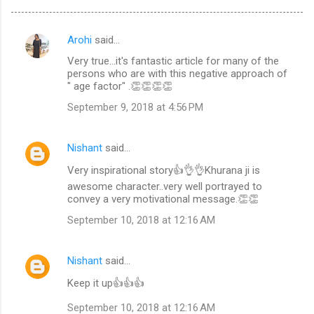
Arohi
said…
C
Very true...it's fantastic article for many of the
o
persons who are with this negative approach of
m
" age factor" .👏👏👏👏
m
September 9, 2018 at 4:56 PM
e
n
Nishant
said…
t
Very inspirational story👍👌👌Khurana ji is
s
awesome character..very well portrayed to
convey a very motivational message.👏👏
September 10, 2018 at 12:16 AM
Nishant
said…
Keep it up👍👍👍
September 10, 2018 at 12:16 AM