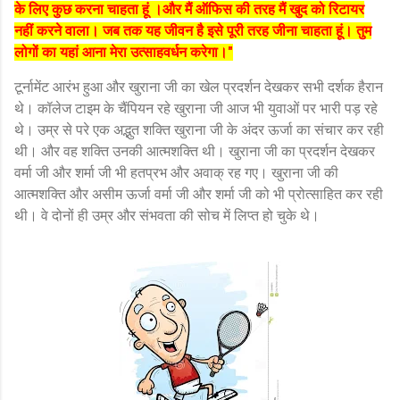
के लिए कुछ करना चाहता हूं ।और मैं ऑफिस की तरह मैं खुद को रिटायर
नहीं करने वाला। जब तक यह जीवन है इसे पूरी तरह जीना चाहता हूं। तुम
लोगों का यहां आना मेरा उत्साहवर्धन करेगा।"
टूर्नामेंट आरंभ हुआ और खुराना जी का खेल प्रदर्शन देखकर सभी दर्शक हैरान
थे। कॉलेज टाइम के चैंपियन रहे खुराना जी आज भी युवाओं पर भारी पड़ रहे
थे। उम्र से परे एक अद्भुत शक्ति खुराना जी के अंदर ऊर्जा का संचार कर रही
थी। और वह शक्ति उनकी आत्मशक्ति थी। खुराना जी का प्रदर्शन देखकर
वर्मा जी और शर्मा जी भी हतप्रभ और अवाक् रह गए। खुराना जी की
आत्मशक्ति और असीम ऊर्जा वर्मा जी और शर्मा जी को भी प्रोत्साहित कर रही
थी। वे दोनों ही उम्र और संभवता की सोच में लिप्त हो चुके थे।