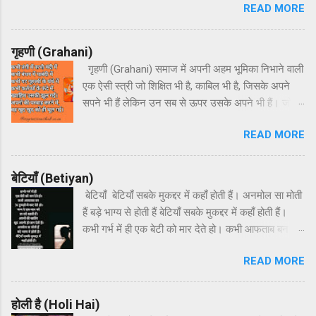
READ MORE
दंगा। हर घर में लहराओ तिरंगा।। हर अतिथि का हो
अभिनंदन, हर धर्म का करते हम वंदन, इस देश की माटी जैसे
चंदन, देश प्रेम पावन ज्यों गंगा। हर घर में लहराओ तिरंगा।।
गृहणी (Grahani)
गृहणी (Grahani) समाज में अपनी अहम भूमिका निभाने वाली
एक ऐसी स्त्री जो शिक्षित भी है, काबिल भी है, जिसके अपने
सपने भी हैं लेकिन उन सब से ऊपर उसके अपने भी हैं। जो
अपना घर सजाने और बच्चों को बनाने में अपने सपने और
READ MORE
अपनी ख्वाहिशों का हंसते-हंसते बलिदान दे देती है और फिर भी
उसके बारे में बहुत कुछ अनकहा रह जाता है। मेरा एक छोटा
सा प्रयास है उस स्त्री के बारे में कुछ कहने का जिसका पूरा
बेटियाँ (Betiyan)
घर ऋणी होता है और जिसे गृहणी कहते हैं। कभी तंगी में कभी
बेटियाँ बेटियाँ सबके मुकद्दर में कहाँ होती हैं। अनमोल सा मोती
मंदी में कभी बंधन में पाबंदी में कभी घर गृहस्थी के धंधे में कभी
हैं बड़े भाग्य से होती हैं बेटियाँ सबके मुकद्दर में कहाँ होती हैं।
कर्तव्यों के फंदे में, ख्वाहिश उसकी झूल गई। अपनों की परवाह
कभी गर्भ में ही एक बेटी को मार देते हो। कभी आफताब बन 36
करने में, वह खुद खुद को ही भूल गई। दूर पास के रिश्ते में
टुकड़ों में काट देते हो। जन्म दे एक जान को हर दर्द सहती हैं।
महंगा राशन हो सस्ते में बच्चों और उनके बस्ते में दिन भर वो
READ MORE
अपनों की खातिर खुद अपनी ही जान देती हैं। अनमोल सा
उलझी रहती है खाली रहती हो, क्या करती हो? ताने सुनती रहती
मोती हैं बड़े भाग्य से होती हैं बेटियाँ सबके मुकद्दर में कहाँ होती
है। तानों के ताने-बाने में घर अपना स्वर्ग बनाने में जीवन अपना
हैं। कभी शादी में बिक जाते हो कभी उन पर रौब जमाते हो। जो
होली है (Holi Hai)
ही भूल गयी। अपनों की परवाह करने में, वह खुद खुद को ही
सबको पीछे छोड़ बस तुमसे ही जुड़ जाती हैं। तुम उस पर हाथ