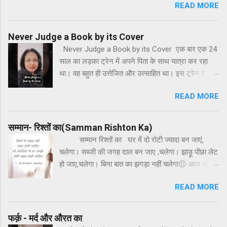
READ MORE
समझ में आना मुश्किल है, हर दिन मेरी नई राह
है, दूर बड़ी ही मंजिल है। मेरी
कोशिश मेरी क्षमता कोई तो पहचाने,
Never Judge a Book by its Cover
क...
Never Judge a Book by its Cover एक बार एक 24
साल का लड़का ट्रेन में अपने पिता के साथ यात्रा कर रहा
था। वह बहुत ही उत्तेजित और उत्साहित था। इस ट्रेन में
उनके साथ एक दंपति बैठा हुआ था। वह लड़का बार-बार
READ MORE
खिड़की से बाहर देखकर अत्यंत खुश हो रहा था। अचानक से
वह लड़का जोर-जोर से ताली बजाकर उत्साहित होता हुआ बोल
पापा देखिए पेड़ पीछे जाते जा रहे हैं और हम आगे जा रहे हैं।
सम्मान- रिश्तों का(Samman Rishton Ka)
उसके पिता मुस्कुरा दिए लेकिन साथ बैठे दंपति को बहुत ही
सम्मान रिश्तों का घर में दो रोटी ज्यादा बन जाएं,
आश्चर्य हुआ। कितना बड़ा लड़का किस तरह से बच्चों की तरह
चलेगा। सब्जी की जगह दाल बन जाए ,चलेगा। झाड़ू पोंछा लेट
व्यवहार कर रहा है? लेकिन वह दंपति चुपचाप बैठा उस लड़के
हो जाए,चलेगा। बिना बात का झगड़ा नहीं चलेगा😐 आज की
को देखता रहा। थोड़ी देर बाद ही वह लड़का फिर से उत्साहित
मेरी पोस्ट उन पुरुषों के लिए है जो अपने अहम, ना समझी और
होकर अपने पिता से बोा पापा देखिए बादल हमारे साथ-साथ चल
READ MORE
तुनक मिजाजी में अपने परिवार में कड़वाहट घोल देते हैं। घर
रहे हैं। अब इस बार उसे दंपति से रहा नहीं गया और उन्होंने
आँगन है कोई जंग का मैदान नहीं है वह आदमी ही क्या जिसे
उसे लड़के के पिता से कहा की आप अपने बेटे को किसी डॉक्टर
रिश्तो का मान नहीं है यह घर है हर बात सहज होनी चाहिए बात
फर्क़ - मर्द और औरत का
को क्यों नहीं दिखाया। इतनी बड़ी उम्र में भी यह कैसी बच्चों
बे बात ना बहस होनी चाहिए छोटी-छोटी बातों पर बात मत बढ़ाइए