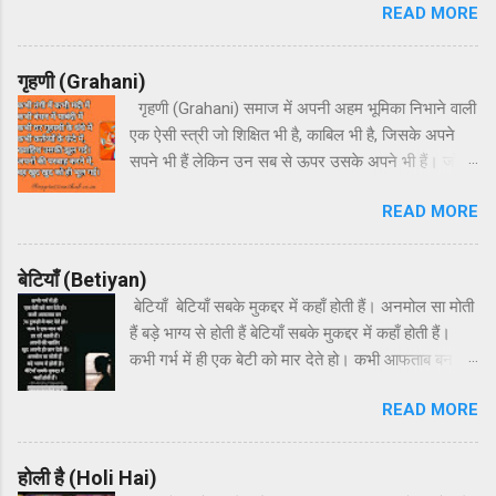
READ MORE
दंगा। हर घर में लहराओ तिरंगा।। हर अतिथि का हो
अभिनंदन, हर धर्म का करते हम वंदन, इस देश की माटी जैसे
चंदन, देश प्रेम पावन ज्यों गंगा। हर घर में लहराओ तिरंगा।।
गृहणी (Grahani)
गृहणी (Grahani) समाज में अपनी अहम भूमिका निभाने वाली
एक ऐसी स्त्री जो शिक्षित भी है, काबिल भी है, जिसके अपने
सपने भी हैं लेकिन उन सब से ऊपर उसके अपने भी हैं। जो
अपना घर सजाने और बच्चों को बनाने में अपने सपने और
READ MORE
अपनी ख्वाहिशों का हंसते-हंसते बलिदान दे देती है और फिर भी
उसके बारे में बहुत कुछ अनकहा रह जाता है। मेरा एक छोटा
सा प्रयास है उस स्त्री के बारे में कुछ कहने का जिसका पूरा
बेटियाँ (Betiyan)
घर ऋणी होता है और जिसे गृहणी कहते हैं। कभी तंगी में कभी
बेटियाँ बेटियाँ सबके मुकद्दर में कहाँ होती हैं। अनमोल सा मोती
मंदी में कभी बंधन में पाबंदी में कभी घर गृहस्थी के धंधे में कभी
हैं बड़े भाग्य से होती हैं बेटियाँ सबके मुकद्दर में कहाँ होती हैं।
कर्तव्यों के फंदे में, ख्वाहिश उसकी झूल गई। अपनों की परवाह
कभी गर्भ में ही एक बेटी को मार देते हो। कभी आफताब बन 36
करने में, वह खुद खुद को ही भूल गई। दूर पास के रिश्ते में
टुकड़ों में काट देते हो। जन्म दे एक जान को हर दर्द सहती हैं।
महंगा राशन हो सस्ते में बच्चों और उनके बस्ते में दिन भर वो
READ MORE
अपनों की खातिर खुद अपनी ही जान देती हैं। अनमोल सा
उलझी रहती है खाली रहती हो, क्या करती हो? ताने सुनती रहती
मोती हैं बड़े भाग्य से होती हैं बेटियाँ सबके मुकद्दर में कहाँ होती
है। तानों के ताने-बाने में घर अपना स्वर्ग बनाने में जीवन अपना
हैं। कभी शादी में बिक जाते हो कभी उन पर रौब जमाते हो। जो
होली है (Holi Hai)
ही भूल गयी। अपनों की परवाह करने में, वह खुद खुद को ही
सबको पीछे छोड़ बस तुमसे ही जुड़ जाती हैं। तुम उस पर हाथ