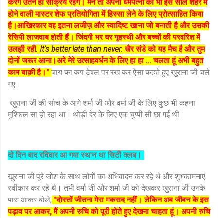
करेंगे उतने ही सक्रिय रहेंगे। मैंने तो अपनी धर्मपत्नी को भी इस साल शहर में
होने वाली मास्टर शेफ प्रतियोगिता में हिस्सा लेने के लिए प्रोत्साहित किया
है।आखिरकार वह इतना लजीज़ और स्वादिष्ट खाना जो बनाती है और उसकी
रेसिपी लाजवाब होती हैं। जिंदगी भर घर गृहस्थी और बच्चों की परवरिश में
उलझी रही
.
It's better late than never.
खैर संडे को यह मैच है और तुम
दोनों जरूर आना।अरे मेरे उत्साहवर्धन के लिए हा हा ... चलता हूं अभी बहुत
काम बाक़ी है।"
चाय का कप टेबल पर रख कर ऐसा कहते हुए खुराना जी चले
गए।
खुराना जी की सोच के आगे शर्मा जी और वर्मा जी के लिए कुछ भी कहना
मुश्किल सा हो रहा था। थोड़ी देर के लिए एक चुप्पी सी छा गई थी।
दो दिन बाद रविवार आ गया स्थान था सिटी क्लब।
खुराना जी पूरे जोश के साथ लोगों का अभिवादन कर रहे थे और शुभकामनाएं
स्वीकार कर रहे थे। तभी वर्मा जी और शर्मा जी को देखकर खुराना जी उनके
पास आकर बोले,
"दोस्तों जीतना मेरा मकसद नहीं। लेकिन अब जीवन के इस
पड़ाव पर आकर, मैं अपनी रुचि को पूरी होते हुए देखना चाहता हूं। अपनी रुचि