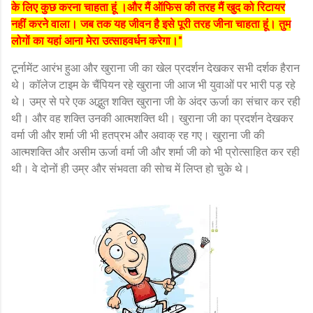
के लिए कुछ करना चाहता हूं ।और मैं ऑफिस की तरह मैं खुद को रिटायर
नहीं करने वाला। जब तक यह जीवन है इसे पूरी तरह जीना चाहता हूं। तुम
लोगों का यहां आना मेरा उत्साहवर्धन करेगा।"
टूर्नामेंट आरंभ हुआ और खुराना जी का खेल प्रदर्शन देखकर सभी दर्शक हैरान
थे। कॉलेज टाइम के चैंपियन रहे खुराना जी आज भी युवाओं पर भारी पड़ रहे
थे। उम्र से परे एक अद्भुत शक्ति खुराना जी के अंदर ऊर्जा का संचार कर रही
थी। और वह शक्ति उनकी आत्मशक्ति थी। खुराना जी का प्रदर्शन देखकर
वर्मा जी और शर्मा जी भी हतप्रभ और अवाक् रह गए। खुराना जी की
आत्मशक्ति और असीम ऊर्जा वर्मा जी और शर्मा जी को भी प्रोत्साहित कर रही
थी। वे दोनों ही उम्र और संभवता की सोच में लिप्त हो चुके थे।