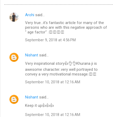
Arohi
said…
C
Very true...it's fantastic article for many of the
o
persons who are with this negative approach of
m
" age factor" .👏👏👏👏
m
September 9, 2018 at 4:56 PM
e
n
Nishant
said…
t
Very inspirational story👍👌👌Khurana ji is
s
awesome character..very well portrayed to
convey a very motivational message.👏👏
September 10, 2018 at 12:16 AM
Nishant
said…
Keep it up👍👍👍
September 10, 2018 at 12:16 AM