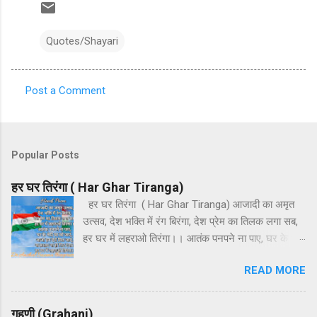
Quotes/Shayari
Post a Comment
C
o
m
Popular Posts
m
e
हर घर तिरंगा ( Har Ghar Tiranga)
n
हर घर तिरंगा ( Har Ghar Tiranga) आजादी का अमृत
उत्सव, देश भक्ति में रंग बिरंगा, देश प्रेम का तिलक लगा सब,
t
हर घर में लहराओ तिरंगा।। आतंक पनपने ना पाए, घर के भेदी
s
घर को जाएं, आओ हम ऐसे मिल जाएं, ना फ़साद ना हो फिर
READ MORE
दंगा। हर घर में लहराओ तिरंगा।। हर अतिथि का हो
अभिनंदन, हर धर्म का करते हम वंदन, इस देश की माटी जैसे
चंदन, देश प्रेम पावन ज्यों गंगा। हर घर में लहराओ तिरंगा।।
गृहणी (Grahani)