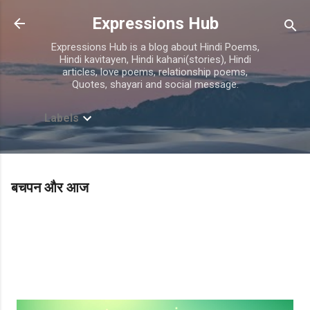
Skip to main content
Expressions Hub
Expressions Hub is a blog about Hindi Poems,
Hindi kavitayen, Hindi kahani(stories), Hindi
articles, love poems, relationship poems,
Quotes, shayari and social message.
Labels
बचपन और आज