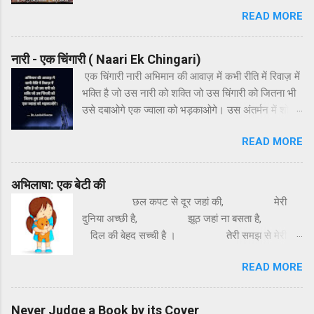
है। कान्हा राधा होली में डाले रंग गुलाल चढ़ा प्रेम का रंग
कहाँ होती हैं। Dr.Anshul Saxena Hindi Kavita-
READ MORE
जो राधा हो गईं लाल अलग-अलग रंगों की तरह हमारे आसपास
Betiyan
भी रंग-बिरंगे लोग होते हैं। किसी के ऊपर काम का रंग होता
है। कोई अपनी धुन में मगन होता है तो कोई रंगीन मिजाज़ होता
नारी - एक चिंगारी ( Naari Ek Chingari)
है। किसी के ऊपर प्यार का रंग चढ़ता है तो कोई पल-पल रंग
एक चिंगारी नारी अभिमान की आवाज़ में कभी रीति में रिवाज़ में
बदलता है। रंगों के त्यौहार पर, भर दिल में प्यार के रंग। दूरी
भक्ति है जो उस नारी को शक्ति जो उस चिंगारी को जितना भी
सारी भूलकर, हो एक दूजे के संग। रंग से ना डर उससे डर,
उसे दबाओगे एक ज्वाला को भड़काओगे। उस अंतर्मन में शोर है
जो बदले पल पल रंग। रंगों के इस त्यौहार को फ़ीका ना पड़ने
बस चुप वो ना कमज़ोर है जितना तुम उसे मिटाओगे उतना
दें। एक दूसरे पर खुलकर रंग लगाइए चाहे वह आपके प्यार का
READ MORE
मजबूत बनाओगे। बचपन में थामा था आंचल वो ही पूरक वो ही
हो स्नेह का हो, गुलाल हो या फूलों का रंग हो। आप सभी को
संबल तुम उसके बिना अधूरे हो तुम नारी से ही पूरे हो जितना
होली की बहुत-बहुत शुभकामनाएं। 🙏💐 By: Dr.Anshul
तुम अहम बढ़ाओगे अपना अस्तित्व मिटाओगे। By-
अभिलाषा: एक बेटी की
Saxena
Dr.Anshul Saxena
छल कपट से दूर जहां की, मेरी
दुनिया अच्छी है, झूठ जहां ना बसता है,
दिल की बेहद सच्ची है । तेरी समझ से मेरी
समझ, मेरी समझ में तेरी समझ,
READ MORE
समझ में आना मुश्किल है, हर दिन मेरी नई राह
है, दूर बड़ी ही मंजिल है। मेरी
कोशिश मेरी क्षमता कोई तो पहचाने,
Never Judge a Book by its Cover