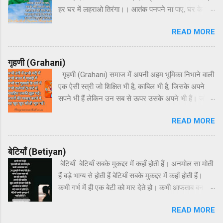
हर घर में लहराओ तिरंगा।। आतंक पनपने ना पाए, घर के भेदी
घर को जाएं, आओ हम ऐसे मिल जाएं, ना फ़साद ना हो फिर
READ MORE
दंगा। हर घर में लहराओ तिरंगा।। हर अतिथि का हो
अभिनंदन, हर धर्म का करते हम वंदन, इस देश की माटी जैसे
चंदन, देश प्रेम पावन ज्यों गंगा। हर घर में लहराओ तिरंगा।।
गृहणी (Grahani)
गृहणी (Grahani) समाज में अपनी अहम भूमिका निभाने वाली
एक ऐसी स्त्री जो शिक्षित भी है, काबिल भी है, जिसके अपने
सपने भी हैं लेकिन उन सब से ऊपर उसके अपने भी हैं। जो
अपना घर सजाने और बच्चों को बनाने में अपने सपने और
READ MORE
अपनी ख्वाहिशों का हंसते-हंसते बलिदान दे देती है और फिर भी
उसके बारे में बहुत कुछ अनकहा रह जाता है। मेरा एक छोटा
सा प्रयास है उस स्त्री के बारे में कुछ कहने का जिसका पूरा
बेटियाँ (Betiyan)
घर ऋणी होता है और जिसे गृहणी कहते हैं। कभी तंगी में कभी
बेटियाँ बेटियाँ सबके मुकद्दर में कहाँ होती हैं। अनमोल सा मोती
मंदी में कभी बंधन में पाबंदी में कभी घर गृहस्थी के धंधे में कभी
हैं बड़े भाग्य से होती हैं बेटियाँ सबके मुकद्दर में कहाँ होती हैं।
कर्तव्यों के फंदे में, ख्वाहिश उसकी झूल गई। अपनों की परवाह
कभी गर्भ में ही एक बेटी को मार देते हो। कभी आफताब बन 36
करने में, वह खुद खुद को ही भूल गई। दूर पास के रिश्ते में
टुकड़ों में काट देते हो। जन्म दे एक जान को हर दर्द सहती हैं।
महंगा राशन हो सस्ते में बच्चों और उनके बस्ते में दिन भर वो
READ MORE
अपनों की खातिर खुद अपनी ही जान देती हैं। अनमोल सा
उलझी रहती है खाली रहती हो, क्या करती हो? ताने सुनती रहती