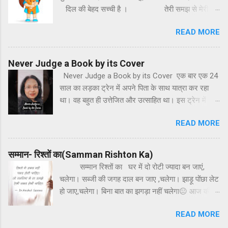
दिल की बेहद सच्ची है । तेरी समझ से मेरी
समझ, मेरी समझ में तेरी समझ,
READ MORE
समझ में आना मुश्किल है, हर दिन मेरी नई राह
है, दूर बड़ी ही मंजिल है। मेरी
कोशिश मेरी क्षमता कोई तो पहचाने,
Never Judge a Book by its Cover
क...
Never Judge a Book by its Cover एक बार एक 24
साल का लड़का ट्रेन में अपने पिता के साथ यात्रा कर रहा
था। वह बहुत ही उत्तेजित और उत्साहित था। इस ट्रेन में
उनके साथ एक दंपति बैठा हुआ था। वह लड़का बार-बार
READ MORE
खिड़की से बाहर देखकर अत्यंत खुश हो रहा था। अचानक से
वह लड़का जोर-जोर से ताली बजाकर उत्साहित होता हुआ बोल
पापा देखिए पेड़ पीछे जाते जा रहे हैं और हम आगे जा रहे हैं।
सम्मान- रिश्तों का(Samman Rishton Ka)
उसके पिता मुस्कुरा दिए लेकिन साथ बैठे दंपति को बहुत ही
सम्मान रिश्तों का घर में दो रोटी ज्यादा बन जाएं,
आश्चर्य हुआ। कितना बड़ा लड़का किस तरह से बच्चों की तरह
चलेगा। सब्जी की जगह दाल बन जाए ,चलेगा। झाड़ू पोंछा लेट
व्यवहार कर रहा है? लेकिन वह दंपति चुपचाप बैठा उस लड़के
हो जाए,चलेगा। बिना बात का झगड़ा नहीं चलेगा😐 आज की
को देखता रहा। थोड़ी देर बाद ही वह लड़का फिर से उत्साहित
मेरी पोस्ट उन पुरुषों के लिए है जो अपने अहम, ना समझी और
होकर अपने पिता से बोा पापा देखिए बादल हमारे साथ-साथ चल
READ MORE
तुनक मिजाजी में अपने परिवार में कड़वाहट घोल देते हैं। घर
रहे हैं। अब इस बार उसे दंपति से रहा नहीं गया और उन्होंने
आँगन है कोई जंग का मैदान नहीं है वह आदमी ही क्या जिसे